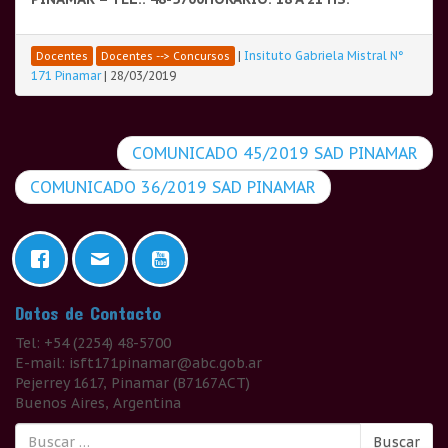
|
Insituto Gabriela Mistral N°
Docentes
Docentes --> Concursos
171 Pinamar
|
28/03/2019
COMUNICADO 45/2019 SAD PINAMAR
COMUNICADO 36/2019 SAD PINAMAR
Datos de Contacto
Tel: +54 (2254) 48-5700
E-mail: isft171pinamar@abc.gob.ar
Pejerrey 1617, Pinamar (B7167ACT)
Buenos Aires, Argentina
Buscar:
Buscar