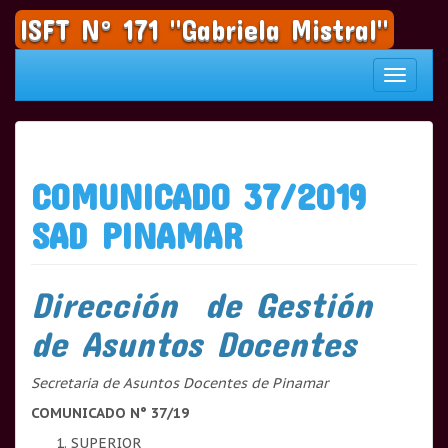
Saltar
ISFT N° 171 "Gabriela Mistral"
al
contenido
Cambia
navegac
COMUNICADO 37/2019
SAD PINAMAR
Dirección de Gestión
de Asuntos Docentes
Secretaria de Asuntos Docentes de Pinamar
COMUNICADO N° 37/19
SUPERIOR