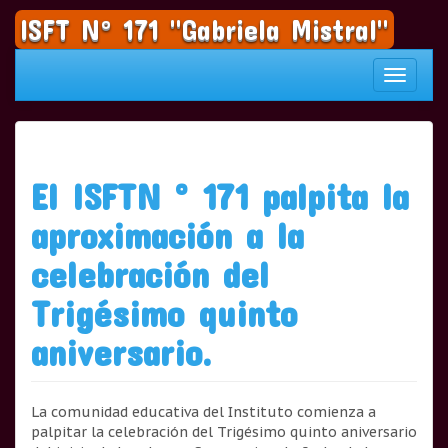
Saltar
ISFT N° 171 "Gabriela Mistral"
al
contenido
Cambia
navegac
El ISFTN ° 171 palpita la
aproximación a la
celebración del
Trigésimo quinto
aniversario.
La comunidad educativa del Instituto comienza a
palpitar la celebración del Trigésimo quinto aniversario