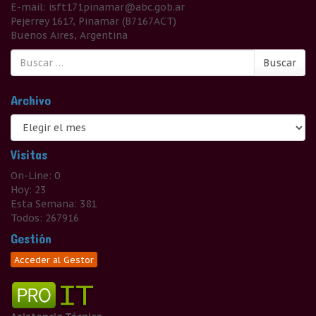
E-mail: isft171pinamar@abc.gob.ar
Pejerrey 1617, Pinamar (B7167ACT)
Buenos Aires, Argentina
Buscar:
Buscar
Archivo
Archivo
Visitas
On-Line: 0
Hoy: 23
Esta Semana: 381
Todos: 267916
Gestión
Acceder al Gestor