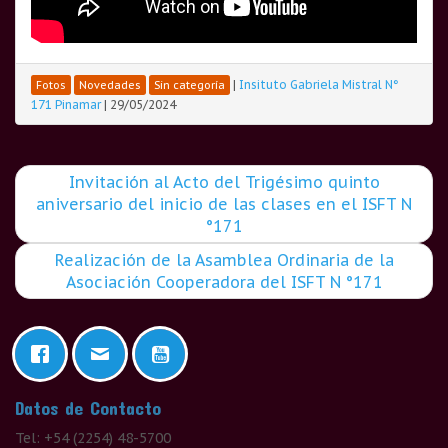
|
Insituto Gabriela Mistral N°
Fotos
Novedades
Sin categoría
171 Pinamar
|
29/05/2024
Invitación al Acto del Trigésimo quinto
aniversario del inicio de las clases en el ISFT N
°171
Realización de la Asamblea Ordinaria de la
Asociación Cooperadora del ISFT N °171
Datos de Contacto
Tel: +54 (2254) 48-5700