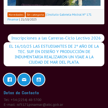
|
Insituto Gabriela Mistral N° 171
Novedades
Sin categoría
Pinamar
|
21/10/2025
Inscripciones a las Carreras-Ciclo Lectivo 2026
EL 16/10/25 LAS ESTUDIANTES DE 2º AÑO DE LA
TEC. SUP. EN DISEÑO Y PRODUCCIÓN DE
INDUMENTARIA REALIZARON UN VIAJE A LA
CIUDAD DE MAR DEL PLATA.
Datos de Contacto
Tel: +54 (2254) 48-5700
E-mail: isft171pinamar@abc.gob.ar