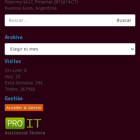
Pejerrey 1617, Pinamar (B7167ACT)
Buenos Aires, Argentina
Buscar:
Buscar
Archivo
Archivo
Visitas
On-Line: 0
Hoy: 23
Esta Semana: 381
Todos: 267916
Gestión
Acceder al Gestor
Asistencia Técnica